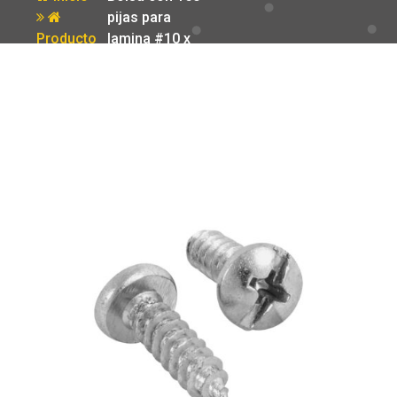
pijas para
Producto
lamina #10 x
5/8′ Fiero