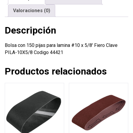
x
Valoraciones (0)
5/8'
Fiero
Descripción
cantidad
Bolsa con 150 pijas para lamina #10 x 5/8′ Fiero Clave
PILA-10X5/8 Codigo 44421
Productos relacionados