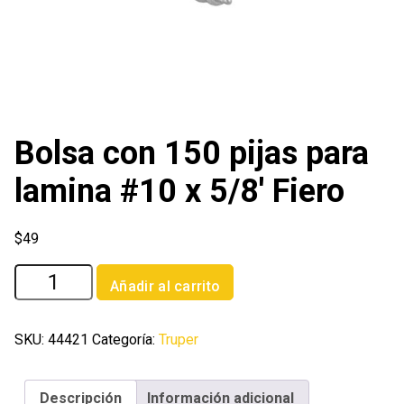
Bolsa con 150 pijas para
lamina #10 x 5/8′ Fiero
$
49
Bolsa
Añadir al carrito
con
150
pijas
SKU:
44421
Categoría:
Truper
para
lamina
Descripción
Información adicional
#10