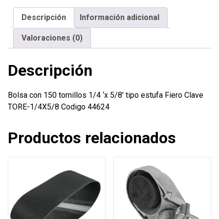
'x
Descripción
Información adicional
5/8'
tipo
Valoraciones (0)
estufa
Fiero
Descripción
cantidad
Bolsa con 150 tornillos 1/4 ‘x 5/8’ tipo estufa Fiero Clave
TORE-1/4X5/8 Codigo 44624
Productos relacionados