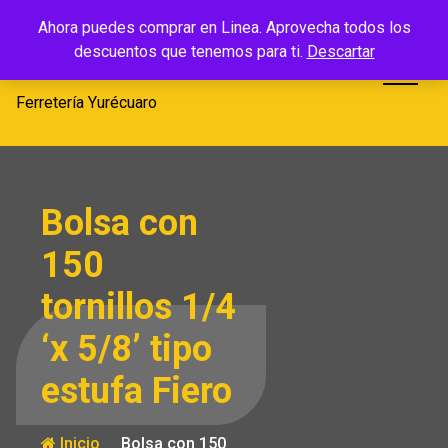
Saltar
Ferretería
Ahora puedes comprar en Linea. Aprovecha todos los
al
descuentos que tenemos para ti.
Descartar
Yurécuaro
contenido
Ferretería Yurécuaro
Bolsa con
150
tornillos 1/4
‘x 5/8’ tipo
estufa Fiero
Inicio
Bolsa con 150