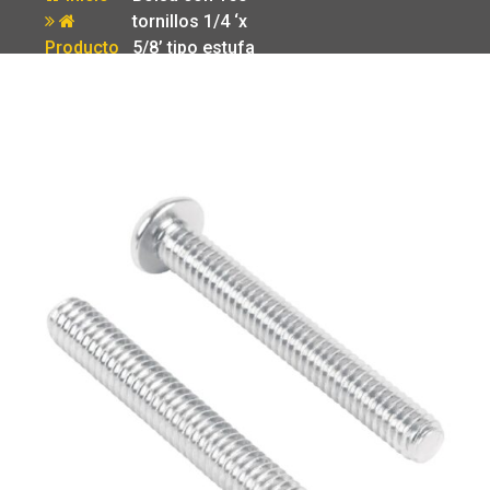
tornillos 1/4 ‘x
Producto
5/8’ tipo estufa
Fiero