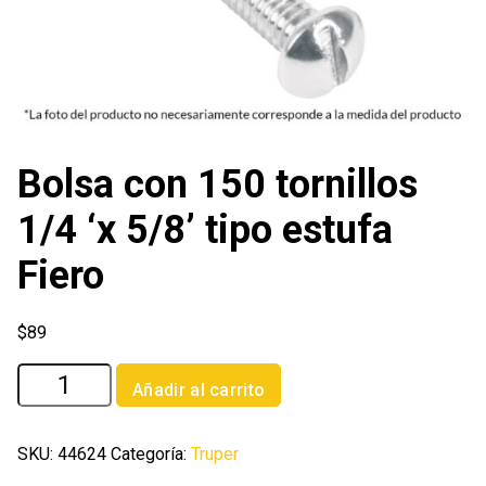
Bolsa con 150 tornillos
1/4 ‘x 5/8’ tipo estufa
Fiero
$
89
Bolsa
Añadir al carrito
con
150
tornillos
SKU:
44624
Categoría:
Truper
1/4