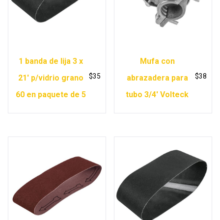
1 banda de lija 3 x
Mufa con
$
35
$
38
21′ p/vidrio grano
abrazadera para
60 en paquete de 5
tubo 3/4′ Volteck