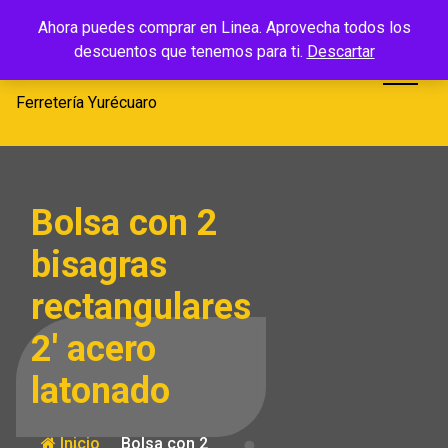
Saltar
Ferretería
Ahora puedes comprar en Linea. Aprovecha todos los
al
descuentos que tenemos para ti.
Descartar
Yurécuaro
contenido
Ferretería Yurécuaro
Bolsa con 2
bisagras
rectangulares
2′ acero
latonado
Inicio
Bolsa con 2