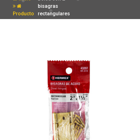
bisagras
Producto
rectangulares
2′ acero
latonado