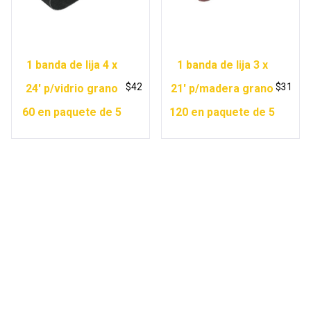
1 banda de lija 4 x
1 banda de lija 3 x
$
42
$
31
24′ p/vidrio grano
21′ p/madera grano
60 en paquete de 5
120 en paquete de 5
Copyright © 2026 Ferretería Yurécuaro |