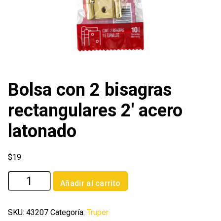
Bolsa con 2 bisagras
rectangulares 2′ acero
latonado
$
19
Bolsa
Añadir al carrito
con
2
bisagras
SKU:
43207
Categoría:
Truper