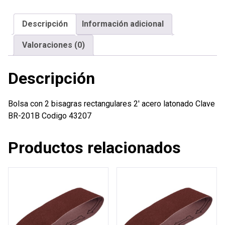
rectangulares
2'
Descripción
Información adicional
acero
latonado
Valoraciones (0)
cantidad
Descripción
Bolsa con 2 bisagras rectangulares 2′ acero latonado Clave
BR-201B Codigo 43207
Productos relacionados