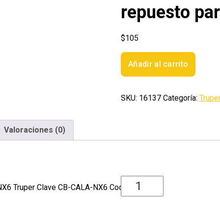
repuesto pa
$
105
Bolsa
Añadir al carrito
con
2
carbones
SKU:
16137
Categoría:
Trupe
de
repuesto
para
Valoraciones (0)
CALA-
NX6
Truper
cantidad
-NX6 Truper Clave CB-CALA-NX6 Codigo 16137