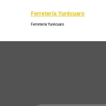
Saltar
al
Ferretería Yurécuaro
Po
contenido
Ferretería Yurécuaro
A