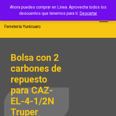
Saltar
Ferretería
Ahora puedes comprar en Linea. Aprovecha todos los
al
descuentos que tenemos para ti.
Descartar
Yurécuaro
contenido
Ferretería Yurécuaro
Bolsa con 2
carbones de
repuesto
para CAZ-
EL-4-1/2N
Truper