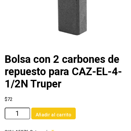
Bolsa con 2 carbones de
repuesto para CAZ-EL-4-
1/2N Truper
$
72
Bolsa
Añadir al carrito
con
2