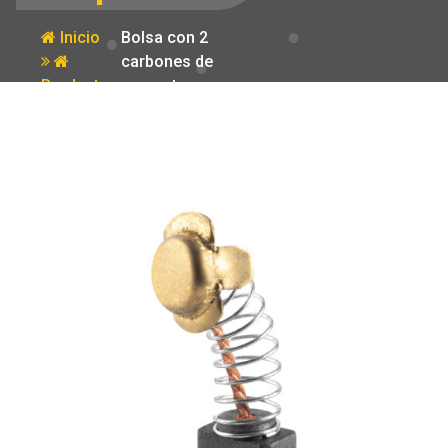
Inicio
Bolsa con 2
carbones de
Producto
repuesto para
CAZ-EL-4-1/2N
Truper