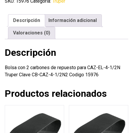
carbones
SKU:
15976
Categoría:
Truper
de
repuesto
Descripción
Información adicional
para
CAZ-
Valoraciones (0)
EL-
4-
Descripción
1/2N
Truper
cantidad
Bolsa con 2 carbones de repuesto para CAZ-EL-4-1/2N
Truper Clave CB-CAZ-4-1/2N2 Codigo 15976
Productos relacionados