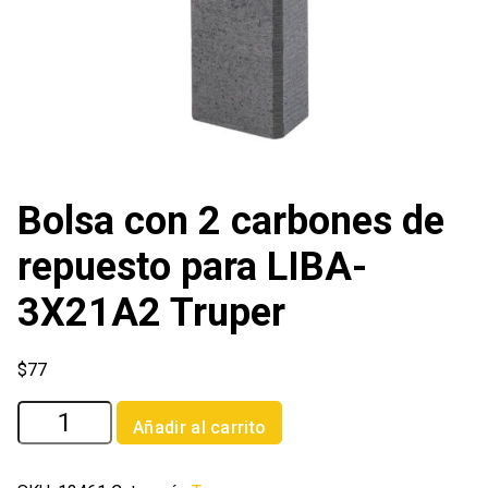
Bolsa con 2 carbones de
repuesto para LIBA-
3X21A2 Truper
$
77
Bolsa
Añadir al carrito
con
2