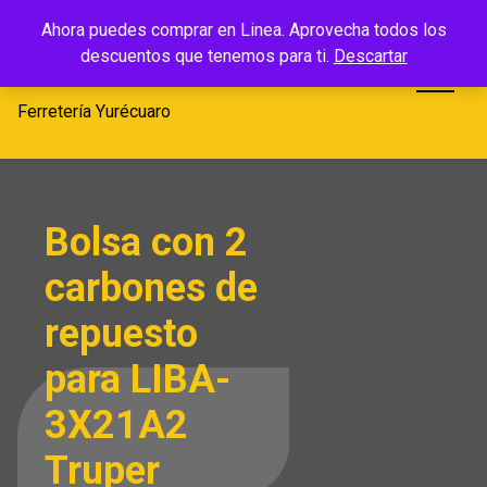
Saltar
Ferretería
Ahora puedes comprar en Linea. Aprovecha todos los
al
descuentos que tenemos para ti.
Descartar
Yurécuaro
contenido
Ferretería Yurécuaro
Bolsa con 2
carbones de
repuesto
para LIBA-
3X21A2
Truper