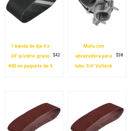
1 banda de lija 4 x
Mufa con
$
42
$
38
24′ p/vidrio grano
abrazadera para
400 en paquete de 5
tubo 3/4′ Volteck