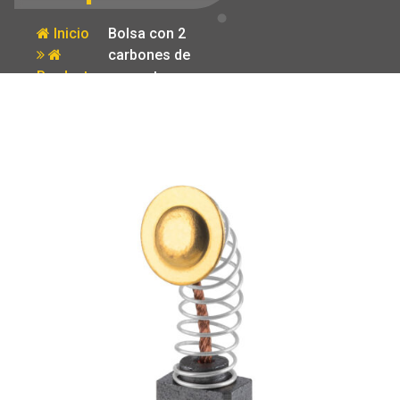
Inicio
Bolsa con 2
carbones de
Producto
repuesto para
LIBA-3X21A2
Truper