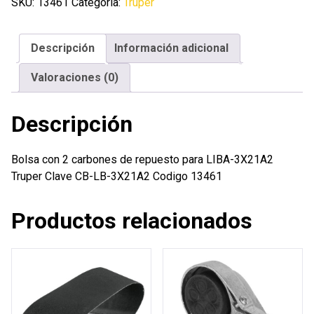
carbones
SKU:
13461
Categoría:
Truper
de
repuesto
Descripción
Información adicional
para
LIBA-
Valoraciones (0)
3X21A2
Truper
Descripción
cantidad
Bolsa con 2 carbones de repuesto para LIBA-3X21A2
Truper Clave CB-LB-3X21A2 Codigo 13461
Productos relacionados