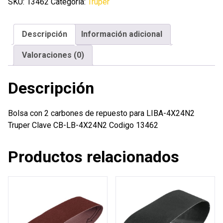
carbones
SKU:
13462
Categoría:
Truper
de
repuesto
Descripción
Información adicional
para
LIBA-
Valoraciones (0)
4X24N2
Truper
Descripción
cantidad
Bolsa con 2 carbones de repuesto para LIBA-4X24N2
Truper Clave CB-LB-4X24N2 Codigo 13462
Productos relacionados