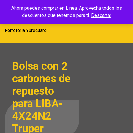
Saltar
Ferretería
Ahora puedes comprar en Linea. Aprovecha todos los
al
descuentos que tenemos para ti.
Descartar
Yurécuaro
contenido
Ferretería Yurécuaro
Bolsa con 2
carbones de
repuesto
para LIBA-
4X24N2
Truper