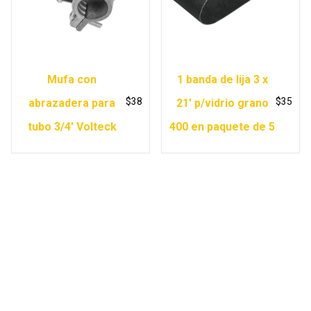
Mufa con
1 banda de lija 3 x
$
38
$
35
abrazadera para
21′ p/vidrio grano
tubo 3/4′ Volteck
400 en paquete de 5
Copyright © 2026 Ferretería Yurécuaro |