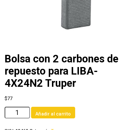
Bolsa con 2 carbones de
repuesto para LIBA-
4X24N2 Truper
$
77
Bolsa
Añadir al carrito
con
2