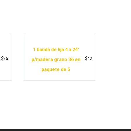
1 banda de lija 4 x 24′
$
35
$
42
p/madera grano 36 en
paquete de 5