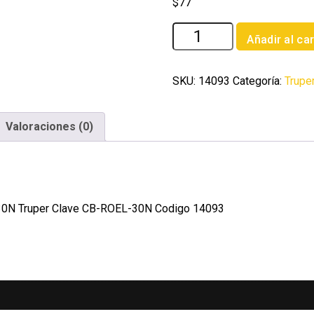
$
77
Bolsa
Añadir al car
con
2
carbones
SKU:
14093
Categoría:
Trupe
de
repuesto
Valoraciones (0)
para
ROEL-
30N
Truper
cantidad
-30N Truper Clave CB-ROEL-30N Codigo 14093