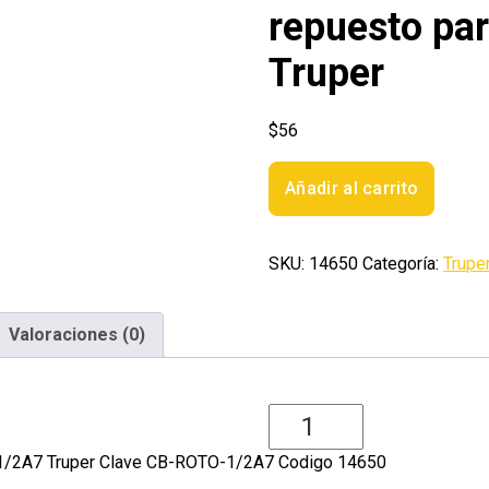
repuesto pa
Truper
$
56
Bolsa
Añadir al carrito
con
2
carbones
SKU:
14650
Categoría:
Trupe
de
repuesto
para
Valoraciones (0)
ROTO-
1/2A7
Truper
cantidad
-1/2A7 Truper Clave CB-ROTO-1/2A7 Codigo 14650