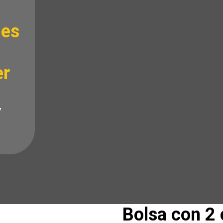
nes
er
7
Bolsa con 2