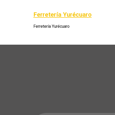
Saltar
al
Ferretería Yurécuaro
Po
contenido
Ferretería Yurécuaro
A