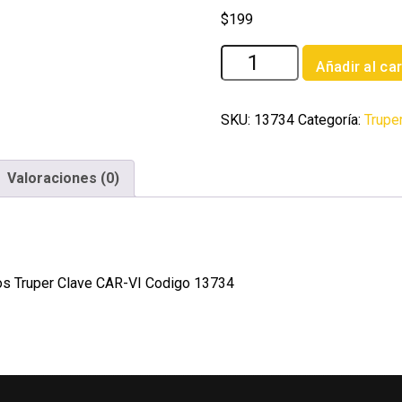
$
199
Bolsa
Añadir al car
con
2
cartuchos
SKU:
13734
Categoría:
Trupe
de
repuesto
Valoraciones (0)
gases
acidos
Truper
cantidad
os Truper Clave CAR-VI Codigo 13734