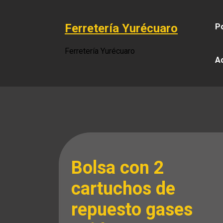
Saltar
al
Ferretería Yurécuaro
Po
contenido
Ferretería Yurécuaro
A
Bolsa con 2
cartuchos de
repuesto gases