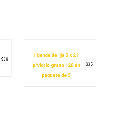
1 banda de lija 3 x 21′
$
38
$
35
p/vidrio grano 120 en
paquete de 5