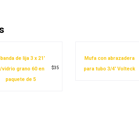
s
 banda de lija 3 x 21′
Mufa con abrazadera
$
35
/vidrio grano 60 en
para tubo 3/4′ Volteck
paquete de 5