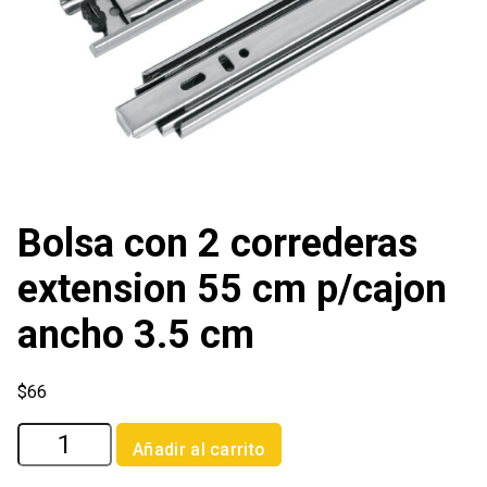
Bolsa con 2 correderas
extension 55 cm p/cajon
ancho 3.5 cm
$
66
Bolsa
Añadir al carrito
con
2