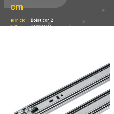
cm
Inicio
Bolsa con 2
correderas
Producto
extension 55
cm p/cajon
ancho 3.5 cm