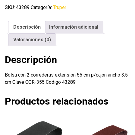
correderas
SKU:
43289
Categoría:
Truper
extension
55
Descripción
Información adicional
cm
p/cajon
Valoraciones (0)
ancho
3.5
Descripción
cm
cantidad
Bolsa con 2 correderas extension 55 cm p/cajon ancho 3.5
cm Clave COR-355 Codigo 43289
Productos relacionados