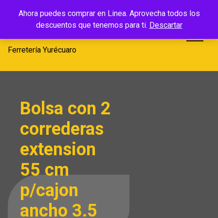
Saltar
Ferretería
Ahora puedes comprar en Linea. Aprovecha todos los
al
descuentos que tenemos para ti.
Descartar
Yurécuaro
contenido
Ferretería Yurécuaro
Bolsa con 2
correderas
extension
55 cm
p/cajon
ancho 3.5