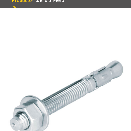
Producto
5/8′ x 5′ Fiero