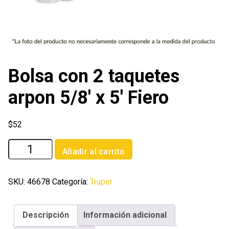
Bolsa con 2 taquetes
arpon 5/8′ x 5′ Fiero
$
52
Bolsa
Añadir al carrito
con
2
taquetes
SKU:
46678
Categoría:
Truper
arpon
5/8'
Descripción
Información adicional
x