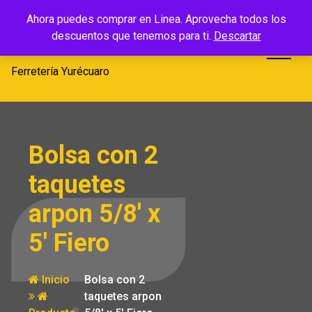
Saltar
Ferretería
Ahora puedes comprar en Linea. Aprovecha todos los
al
descuentos que tenemos para ti.
Descartar
Yurécuaro
contenido
Ferretería Yurécuaro
Bolsa con 2
taquetes
arpon 5/8′ x
5′ Fiero
Inicio
Bolsa con 2
taquetes arpon