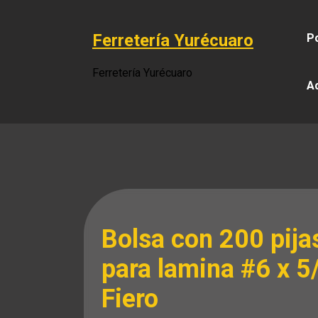
Saltar
al
Ferretería Yurécuaro
Po
contenido
Ferretería Yurécuaro
A
Bolsa con 200 pija
para lamina #6 x 5/
Fiero