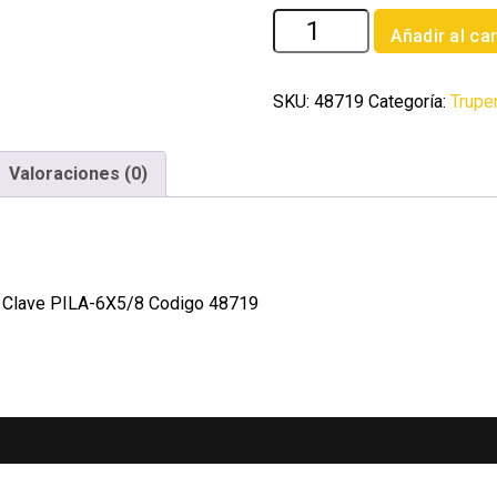
Bolsa
Añadir al car
con
200
pijas
SKU:
48719
Categoría:
Trupe
para
lamina
Valoraciones (0)
#6
x
5/8'
Fiero
cantidad
ro Clave PILA-6X5/8 Codigo 48719