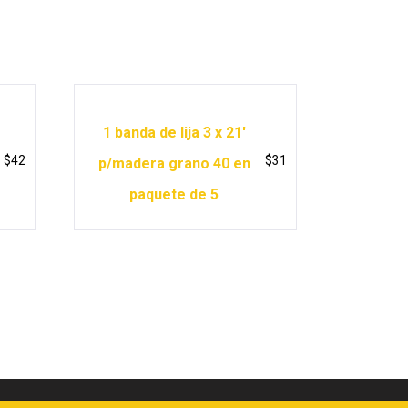
1 banda de lija 3 x 21′
$
42
$
31
p/madera grano 40 en
paquete de 5