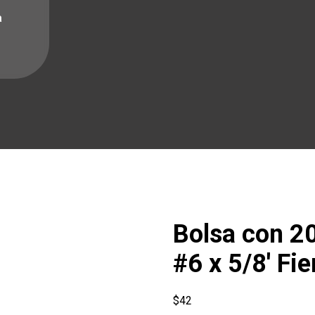
a
Bolsa con 20
#6 x 5/8′ Fie
$
42