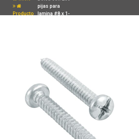
pijas para
Producto
lamina #8 x 1-
1/2′ Fiero