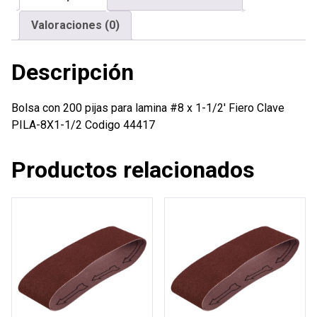
x
Valoraciones (0)
1-
1/2'
Descripción
Fiero
cantidad
Bolsa con 200 pijas para lamina #8 x 1-1/2′ Fiero Clave
PILA-8X1-1/2 Codigo 44417
Productos relacionados