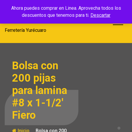
Saltar
Ferretería
Ahora puedes comprar en Linea. Aprovecha todos los
al
descuentos que tenemos para ti.
Descartar
Yurécuaro
contenido
Ferretería Yurécuaro
Bolsa con
200 pijas
para lamina
#8 x 1-1/2′
Fiero
Inicio
Bolsa con 200