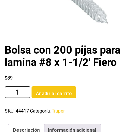
Bolsa con 200 pijas para
lamina #8 x 1-1/2′ Fiero
$
89
Bolsa
Añadir al carrito
con
200
pijas
SKU:
44417
Categoría:
Truper
para
lamina
Descripción
Información adicional
#8