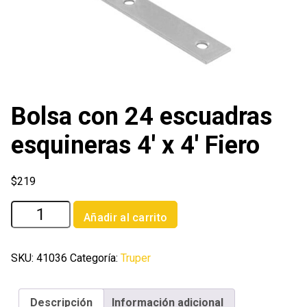
Bolsa con 24 escuadras
esquineras 4′ x 4′ Fiero
$
219
Bolsa
Añadir al carrito
con
24
escuadras
SKU:
41036
Categoría:
Truper
esquineras
4'
Descripción
Información adicional
x