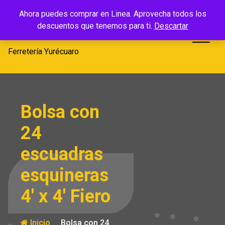
Saltar
Ferretería
Ahora puedes comprar en Linea. Aprovecha todos los
al
descuentos que tenemos para ti.
Descartar
Yurécuaro
contenido
Ferretería Yurécuaro
Bolsa con
24
escuadras
esquineras
4′ x 4′ Fiero
Inicio
Bolsa con 24