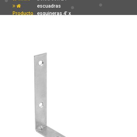
escuadras
Producto
esquineras 4′ x
4′ Fiero