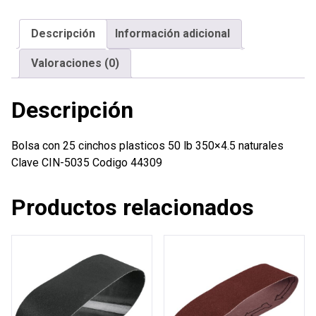
plasticos
50
Descripción
Información adicional
lb
350x4.5
Valoraciones (0)
naturales
cantidad
Descripción
Bolsa con 25 cinchos plasticos 50 lb 350×4.5 naturales
Clave CIN-5035 Codigo 44309
Productos relacionados