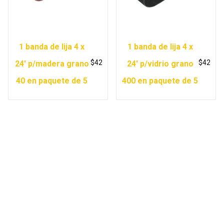
1 banda de lija 4 x
1 banda de lija 4 x
$
42
$
42
24′ p/madera grano
24′ p/vidrio grano
40 en paquete de 5
400 en paquete de 5
Copyright © 2026 Ferretería Yurécuaro |