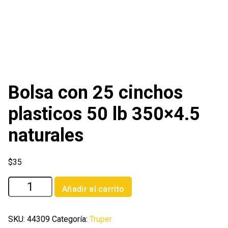
Bolsa con 25 cinchos
plasticos 50 lb 350×4.5
naturales
$
35
Bolsa
Añadir al carrito
con
25
cinchos
SKU:
44309
Categoría:
Truper