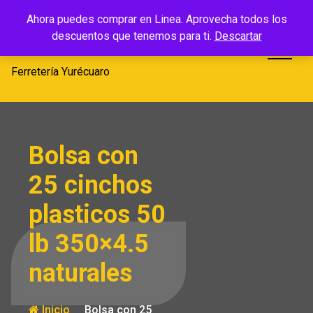
Saltar
Ferretería
Ahora puedes comprar en Linea. Aprovecha todos los
al
descuentos que tenemos para ti.
Descartar
Yurécuaro
contenido
Ferretería Yurécuaro
Bolsa con
25 cinchos
plasticos 50
lb 350×4.5
naturales
Inicio
Bolsa con 25