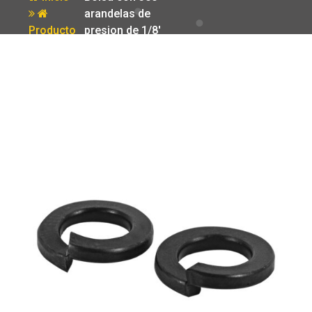
arandelas de
Producto
presion de 1/8′
Fiero