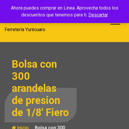
Saltar
Ferretería
Ahora puedes comprar en Linea. Aprovecha todos los
al
descuentos que tenemos para ti.
Descartar
Yurécuaro
contenido
Ferretería Yurécuaro
Bolsa con
300
arandelas
de presion
de 1/8′ Fiero
Inicio
Bolsa con 300