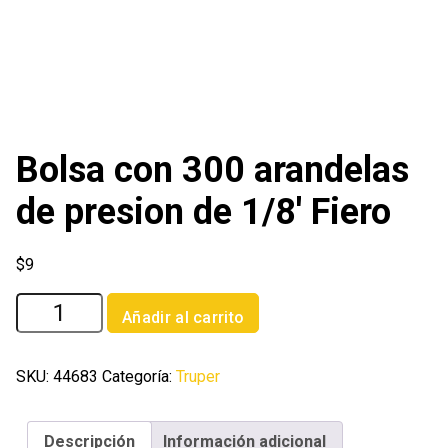
Bolsa con 300 arandelas
de presion de 1/8′ Fiero
$
9
Bolsa
Añadir al carrito
con
300
arandelas
SKU:
44683
Categoría:
Truper
de
presion
Descripción
Información adicional
de