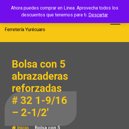
Saltar
Ferretería
Ahora puedes comprar en Linea. Aprovecha todos los
al
descuentos que tenemos para ti.
Descartar
Yurécuaro
contenido
Ferretería Yurécuaro
Bolsa con 5
abrazaderas
reforzadas
# 32 1-9/16
– 2-1/2′
Inicio
Bolsa con 5