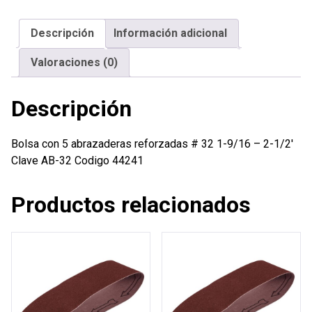
reforzadas
#
Descripción
Información adicional
32
1-
Valoraciones (0)
9/16
-
Descripción
2-
1/2'
cantidad
Bolsa con 5 abrazaderas reforzadas # 32 1-9/16 – 2-1/2′
Clave AB-32 Codigo 44241
Productos relacionados