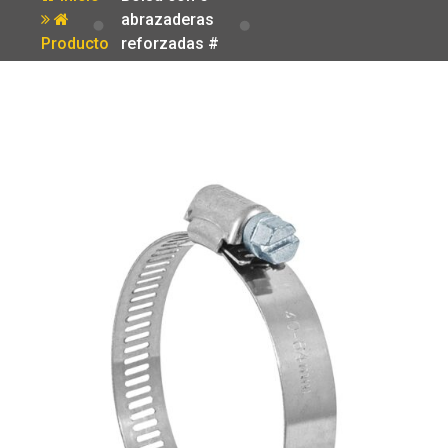
abrazaderas
Producto
reforzadas #
32 1-9/16 – 2-
1/2′