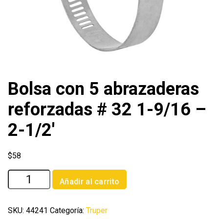
Bolsa con 5 abrazaderas
reforzadas # 32 1-9/16 –
2-1/2′
$
58
Bolsa
Añadir al carrito
con
5
abrazaderas
SKU:
44241
Categoría:
Truper