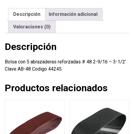
reforzadas
#
Descripción
Información adicional
48
2-
Valoraciones (0)
9/16
-
Descripción
3-
1/2'
cantidad
Bolsa con 5 abrazaderas reforzadas # 48 2-9/16 – 3-1/2′
Clave AB-48 Codigo 44245
Productos relacionados