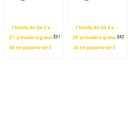
1 banda de lija 3 x
1 banda de lija 4 x
$
31
$
42
21′ p/madera grano
24′ p/madera grano
40 en paquete de 5
36 en paquete de 5
Copyright © 2026 Ferretería Yurécuaro |