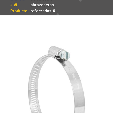
abrazaderas
Producto
reforzadas #
48 2-9/16 – 3-
1/2′