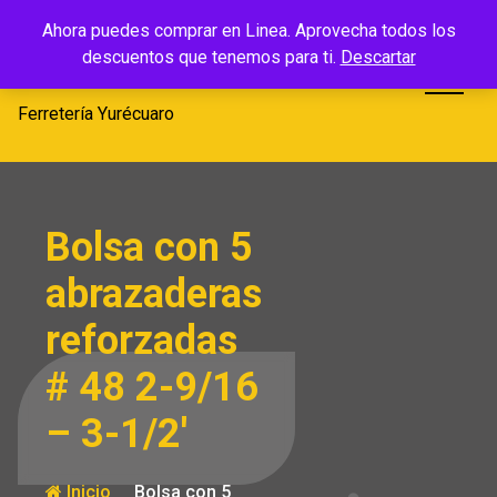
Saltar
Ferretería
Ahora puedes comprar en Linea. Aprovecha todos los
al
descuentos que tenemos para ti.
Descartar
Yurécuaro
contenido
Ferretería Yurécuaro
Bolsa con 5
abrazaderas
reforzadas
# 48 2-9/16
– 3-1/2′
Inicio
Bolsa con 5