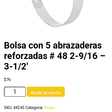
Bolsa con 5 abrazaderas
reforzadas # 48 2-9/16 –
3-1/2′
$
76
Bolsa
Añadir al carrito
con
5
abrazaderas
SKU:
44245
Categoría:
Truper