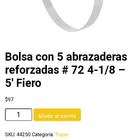
Bolsa con 5 abrazaderas
reforzadas # 72 4-1/8 –
5′ Fiero
$
97
Bolsa
Añadir al carrito
con
5
abrazaderas
SKU:
44250
Categoría:
Truper