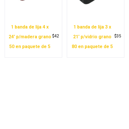
1 banda de lija 4 x
1 banda de lija 3 x
$
42
$
35
24′ p/madera grano
21′ p/vidrio grano
50 en paquete de 5
80 en paquete de 5
Copyright © 2026 Ferretería Yurécuaro |