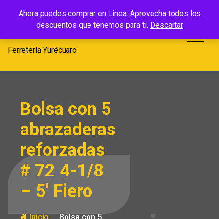
Saltar
Ferretería
Ahora puedes comprar en Linea. Aprovecha todos los
al
descuentos que tenemos para ti.
Descartar
Yurécuaro
contenido
Ferretería Yurécuaro
Bolsa con 5
abrazaderas
reforzadas
# 72 4-1/8
– 5′ Fiero
Inicio
Bolsa con 5