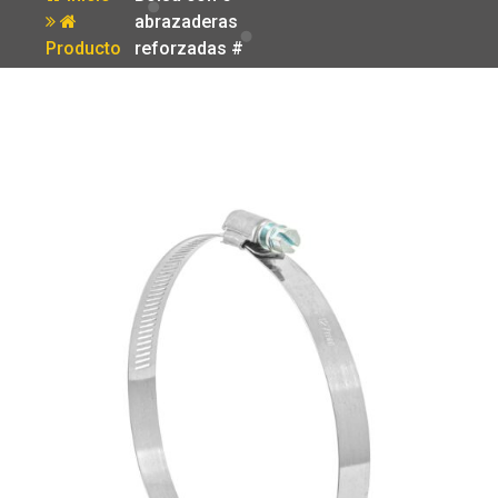
abrazaderas
Producto
reforzadas #
72 4-1/8 – 5′
Fiero