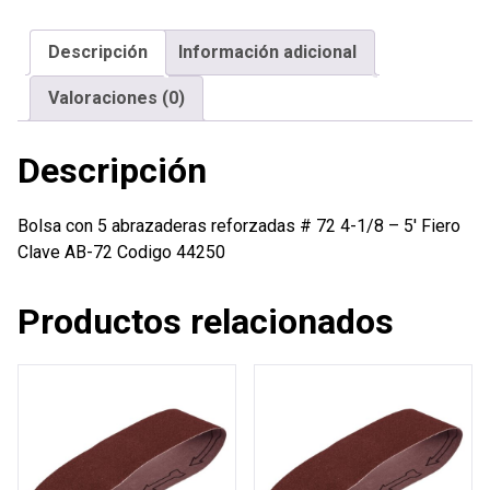
reforzadas
#
Descripción
Información adicional
72
4-
Valoraciones (0)
1/8
-
Descripción
5'
Fiero
cantidad
Bolsa con 5 abrazaderas reforzadas # 72 4-1/8 – 5′ Fiero
Clave AB-72 Codigo 44250
Productos relacionados