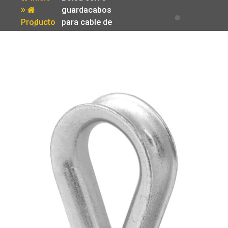
guardacabos
Producto
para cable de
acero de 5/8′
Fiero