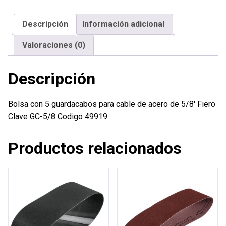
para
cable
Descripción
Información adicional
de
acero
Valoraciones (0)
de
5/8'
Descripción
Fiero
cantidad
Bolsa con 5 guardacabos para cable de acero de 5/8′ Fiero
Clave GC-5/8 Codigo 49919
Productos relacionados