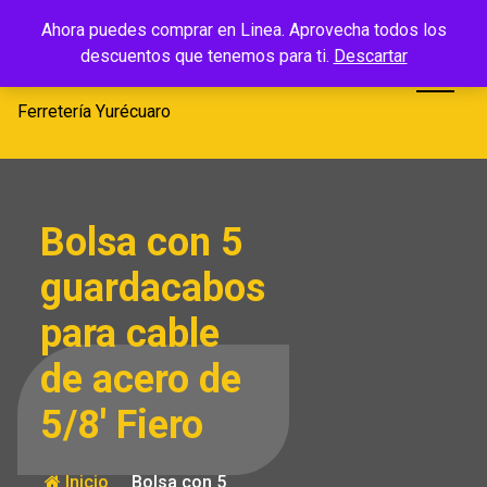
Saltar
Ferretería
Ahora puedes comprar en Linea. Aprovecha todos los
al
descuentos que tenemos para ti.
Descartar
Yurécuaro
contenido
Ferretería Yurécuaro
Bolsa con 5
guardacabos
para cable
de acero de
5/8′ Fiero
Inicio
Bolsa con 5