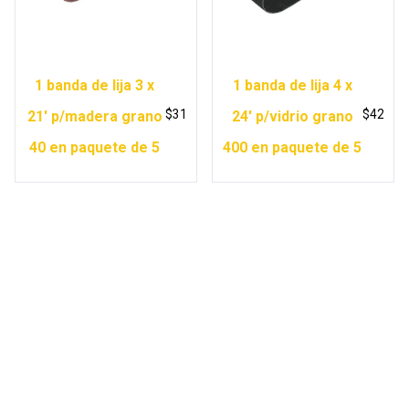
1 banda de lija 3 x
1 banda de lija 4 x
$
31
$
42
21′ p/madera grano
24′ p/vidrio grano
40 en paquete de 5
400 en paquete de 5
Copyright © 2026 Ferretería Yurécuaro |