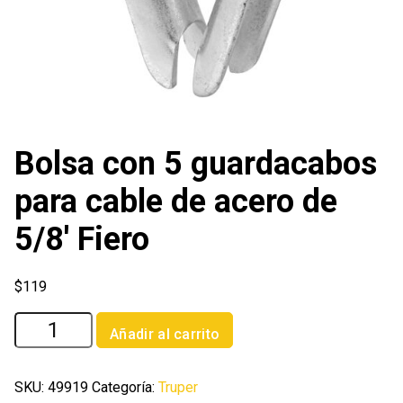
Bolsa con 5 guardacabos
para cable de acero de
5/8′ Fiero
$
119
Bolsa
Añadir al carrito
con
5
guardacabos
SKU:
49919
Categoría:
Truper