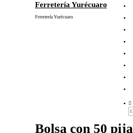
Ferretería Yurécuaro
Saltar
al
Ferretería Yurécuaro
contenido
Bu
Bolsa con 50 pij