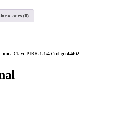
1-
1/4'
loraciones (0)
cabeza
hexagonal
punta
de
broca
de broca Clave PIBR-1-1/4 Codigo 44402
cantidad
nal