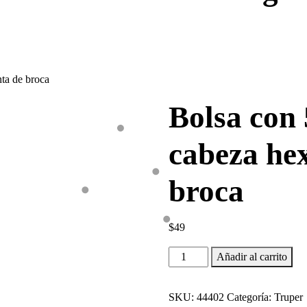
nta de broca
Bolsa con 
cabeza he
broca
$
49
Bolsa
Añadir al carrito
con
50
SKU:
44402
Categoría:
Truper
pijas