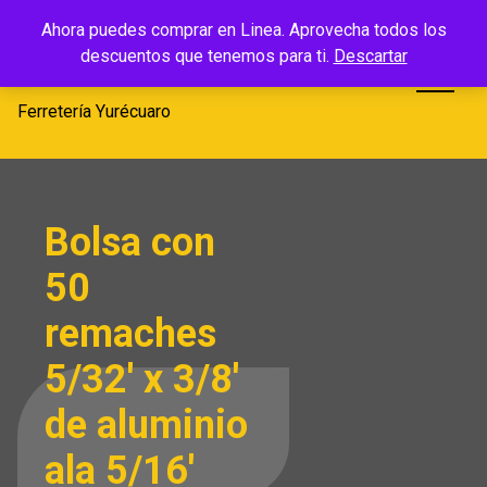
Saltar
Ferretería
Ahora puedes comprar en Linea. Aprovecha todos los
al
descuentos que tenemos para ti.
Descartar
Yurécuaro
contenido
Ferretería Yurécuaro
Bolsa con
50
remaches
5/32′ x 3/8′
de aluminio
ala 5/16′