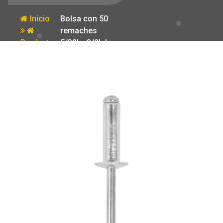
Inicio
Bolsa con 50
remaches
Producto
5/32′ x 3/8′ de
aluminio ala
5/16′