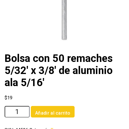
Bolsa con 50 remaches
5/32′ x 3/8′ de aluminio
ala 5/16′
$
19
Bolsa
Añadir al carrito
con
50