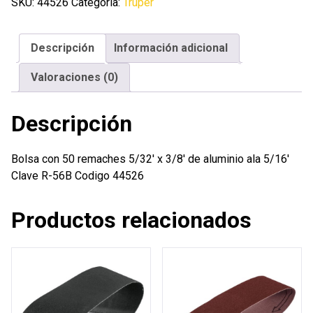
remaches
SKU:
44526
Categoría:
Truper
5/32'
x
Descripción
Información adicional
3/8'
de
Valoraciones (0)
aluminio
ala
Descripción
5/16'
cantidad
Bolsa con 50 remaches 5/32′ x 3/8′ de aluminio ala 5/16′
Clave R-56B Codigo 44526
Productos relacionados