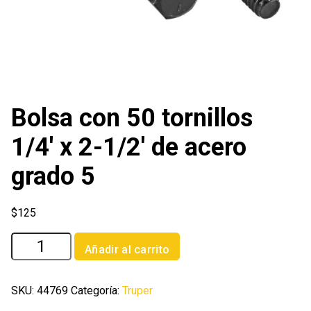
Bolsa con 50 tornillos
1/4′ x 2-1/2′ de acero
grado 5
$
125
Bolsa
Añadir al carrito
con
50
tornillos
SKU:
44769
Categoría:
Truper
1/4'