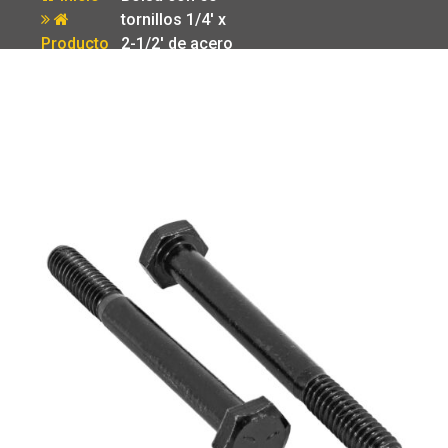
tornillos 1/4′ x
Producto
2-1/2′ de acero
grado 5