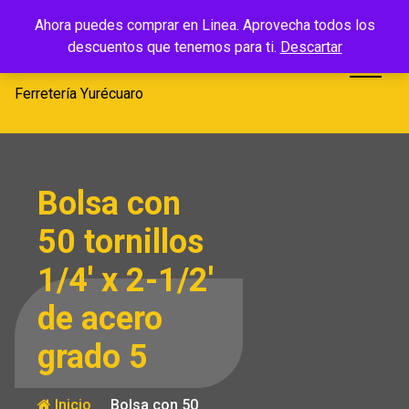
Saltar
Ferretería
Ahora puedes comprar en Linea. Aprovecha todos los
al
descuentos que tenemos para ti.
Descartar
Yurécuaro
contenido
Ferretería Yurécuaro
Bolsa con
50 tornillos
1/4′ x 2-1/2′
de acero
grado 5
Inicio
Bolsa con 50