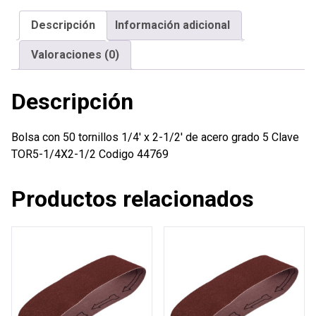
x
Descripción
Información adicional
2-
1/2'
Valoraciones (0)
de
acero
Descripción
grado
5
cantidad
Bolsa con 50 tornillos 1/4′ x 2-1/2′ de acero grado 5 Clave
TOR5-1/4X2-1/2 Codigo 44769
Productos relacionados