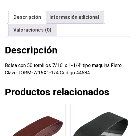
7/16'
x
Descripción
Información adicional
1-
1/4'
Valoraciones (0)
tipo
maquina
Descripción
Fiero
cantidad
Bolsa con 50 tornillos 7/16′ x 1-1/4′ tipo maquina Fiero
Clave TORM-7/16X1-1/4 Codigo 44584
Productos relacionados