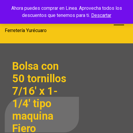
Saltar
Ferretería
Ahora puedes comprar en Linea. Aprovecha todos los
al
descuentos que tenemos para ti.
Descartar
Yurécuaro
contenido
Ferretería Yurécuaro
Bolsa con
50 tornillos
7/16′ x 1-
1/4′ tipo
maquina
Fiero