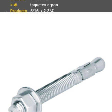
taquetes arpon
Producto
5/16′ x 2-3/4′
Fiero