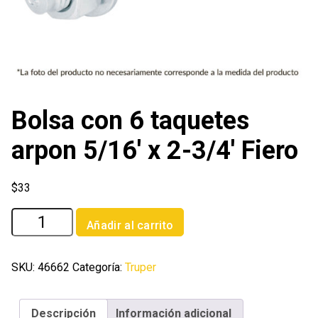
Bolsa con 6 taquetes
arpon 5/16′ x 2-3/4′ Fiero
$
33
Bolsa
Añadir al carrito
con
6
taquetes
SKU:
46662
Categoría:
Truper
arpon
5/16'
Descripción
Información adicional
x