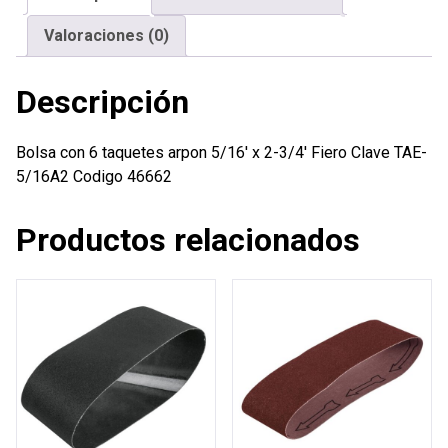
2-
Valoraciones (0)
3/4'
Fiero
Descripción
cantidad
Bolsa con 6 taquetes arpon 5/16′ x 2-3/4′ Fiero Clave TAE-
5/16A2 Codigo 46662
Productos relacionados