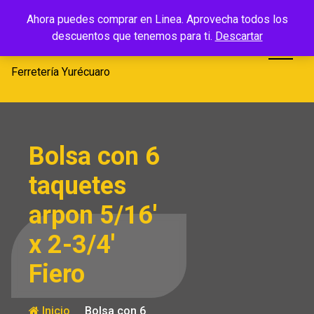
Saltar
Ferretería
Ahora puedes comprar en Linea. Aprovecha todos los
al
descuentos que tenemos para ti.
Descartar
Yurécuaro
contenido
Ferretería Yurécuaro
Bolsa con 6
taquetes
arpon 5/16′
x 2-3/4′
Fiero
Inicio
Bolsa con 6