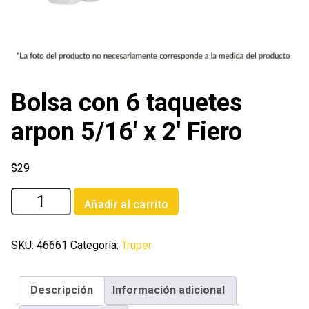
Bolsa con 6 taquetes
arpon 5/16′ x 2′ Fiero
$
29
Bolsa
Añadir al carrito
con
6
taquetes
SKU:
46661
Categoría:
Truper
arpon
5/16'
Descripción
Información adicional
x