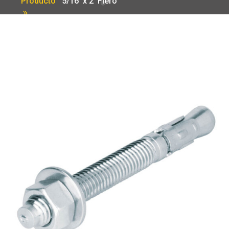
Producto
5/16′ x 2′ Fiero