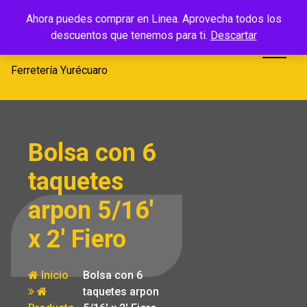
Saltar
Ferretería
Ahora puedes comprar en Linea. Aprovecha todos los
al
descuentos que tenemos para ti.
Descartar
Yurécuaro
contenido
Ferretería Yurécuaro
Bolsa con 6
taquetes
arpon 5/16′
x 2′ Fiero
Inicio
Bolsa con 6
taquetes arpon