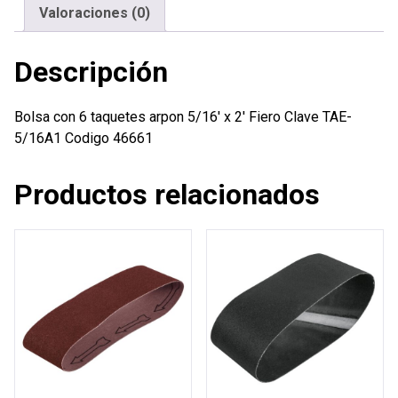
2'
Valoraciones (0)
Fiero
cantidad
Descripción
Bolsa con 6 taquetes arpon 5/16′ x 2′ Fiero Clave TAE-
5/16A1 Codigo 46661
Productos relacionados