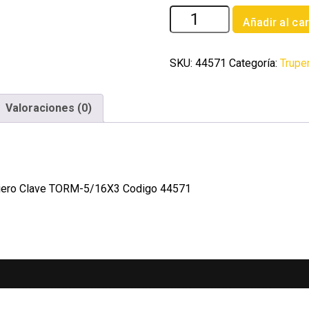
Bolsa
Añadir al car
con
60
tornillos
SKU:
44571
Categoría:
Trupe
5/16'
x
Valoraciones (0)
3'
tipo
maquina
Fiero
cantidad
a Fiero Clave TORM-5/16X3 Codigo 44571