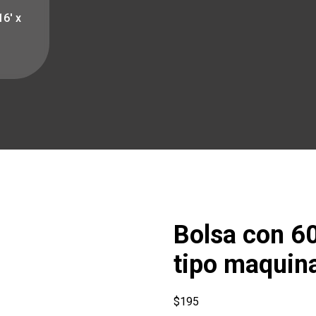
16′ x
Bolsa con 60 
tipo maquina
$
195