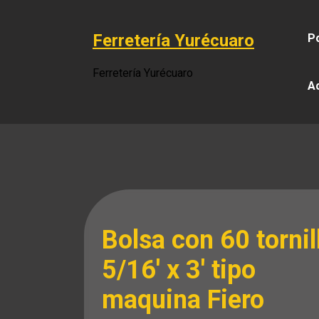
Saltar
al
Ferretería Yurécuaro
Po
contenido
Ferretería Yurécuaro
A
Bolsa con 60 tornil
5/16′ x 3′ tipo
maquina Fiero