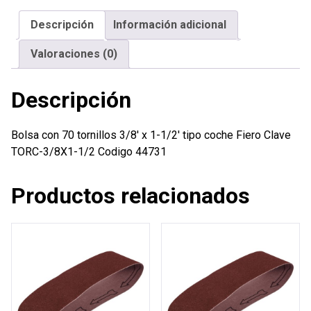
x
Descripción
Información adicional
1-
1/2'
Valoraciones (0)
tipo
coche
Descripción
Fiero
cantidad
Bolsa con 70 tornillos 3/8′ x 1-1/2′ tipo coche Fiero Clave
TORC-3/8X1-1/2 Codigo 44731
Productos relacionados