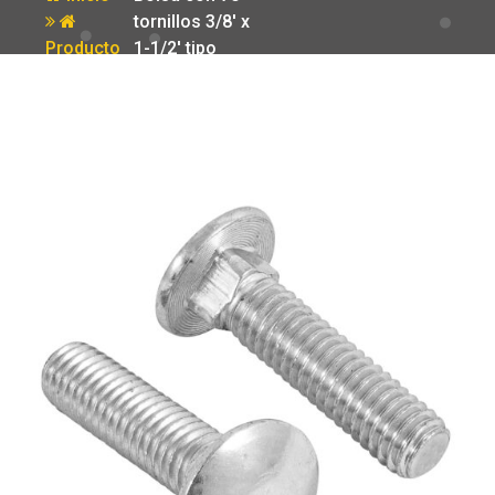
tornillos 3/8′ x
Producto
1-1/2′ tipo
coche Fiero