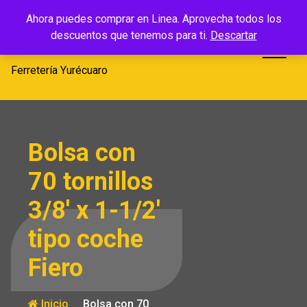
Saltar
Ferretería
Ahora puedes comprar en Linea. Aprovecha todos los
al
descuentos que tenemos para ti.
Descartar
Yurécuaro
contenido
Ferretería Yurécuaro
Bolsa con
70 tornillos
3/8′ x 1-1/2′
tipo coche
Fiero
Inicio
Bolsa con 70