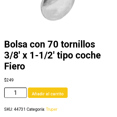
Bolsa con 70 tornillos
3/8′ x 1-1/2′ tipo coche
Fiero
$
249
Bolsa
Añadir al carrito
con
70
tornillos
SKU:
44731
Categoría:
Truper
3/8'