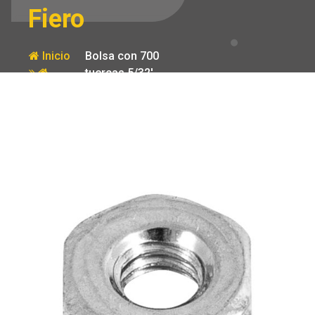
Fiero
Inicio
Bolsa con 700
tuercas 5/32′
Producto
hexagonales
tipo Sakamura
Fiero