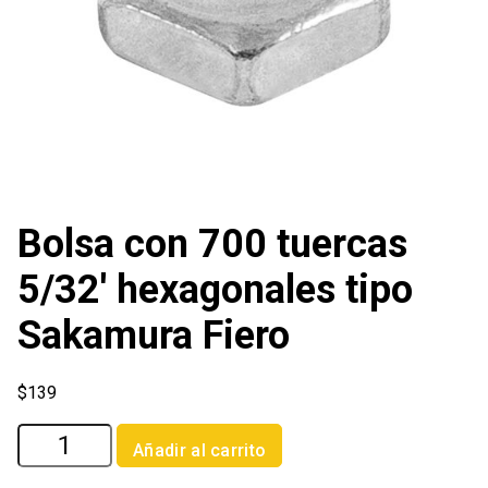
Bolsa con 700 tuercas
5/32′ hexagonales tipo
Sakamura Fiero
$
139
Bolsa
Añadir al carrito
con
700