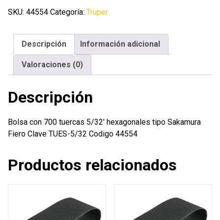
tuercas
SKU:
44554
Categoría:
Truper
5/32'
hexagonales
Descripción
Información adicional
tipo
Sakamura
Valoraciones (0)
Fiero
cantidad
Descripción
Bolsa con 700 tuercas 5/32′ hexagonales tipo Sakamura
Fiero Clave TUES-5/32 Codigo 44554
Productos relacionados