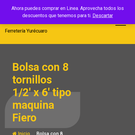
Saltar
Ferretería
Ahora puedes comprar en Linea. Aprovecha todos los
al
descuentos que tenemos para ti.
Descartar
Yurécuaro
contenido
Ferretería Yurécuaro
Bolsa con 8
tornillos
1/2′ x 6′ tipo
maquina
Fiero
Inicio
Bolsa con 8