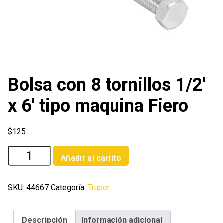
Bolsa con 8 tornillos 1/2′
x 6′ tipo maquina Fiero
$
125
Bolsa
Añadir al carrito
con
8
tornillos
SKU:
44667
Categoría:
Truper
1/2'
x
Descripción
Información adicional
6'