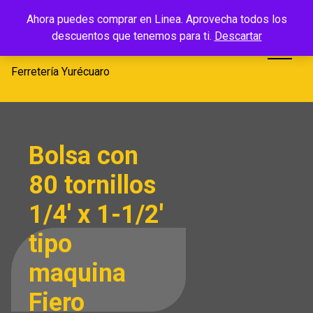
Saltar
Ferretería
Ahora puedes comprar en Linea. Aprovecha todos los
al
descuentos que tenemos para ti.
Descartar
Yurécuaro
contenido
Ferretería Yurécuaro
Bolsa con
80 tornillos
1/4′ x 1-1/2′
tipo
maquina
Fiero