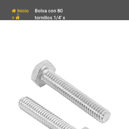
Inicio
Bolsa con 80
tornillos 1/4′ x
Producto
1-1/2′ tipo
maquina Fiero