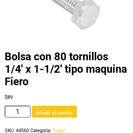
Bolsa con 80 tornillos
1/4′ x 1-1/2′ tipo maquina
Fiero
$
89
Bolsa
Añadir al carrito
con
80
tornillos
SKU:
44560
Categoría:
Truper