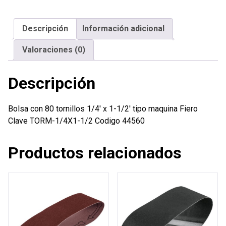
1/4'
x
Descripción
Información adicional
1-
1/2'
Valoraciones (0)
tipo
maquina
Descripción
Fiero
cantidad
Bolsa con 80 tornillos 1/4′ x 1-1/2′ tipo maquina Fiero
Clave TORM-1/4X1-1/2 Codigo 44560
Productos relacionados