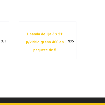
1 banda de lija 3 x 21′
$
31
$
35
p/vidrio grano 400 en
paquete de 5