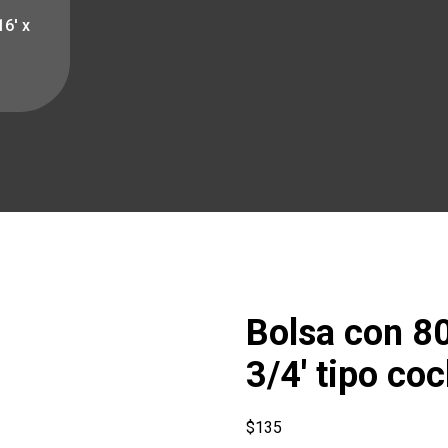
16′ x
Bolsa con 80
3/4′ tipo co
$
135