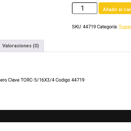
Bolsa
Añadir al car
con
80
tornillos
SKU:
44719
Categoría:
Trupe
5/16'
x
Valoraciones (0)
3/4'
tipo
coche
Fiero
cantidad
e Fiero Clave TORC-5/16X3/4 Codigo 44719