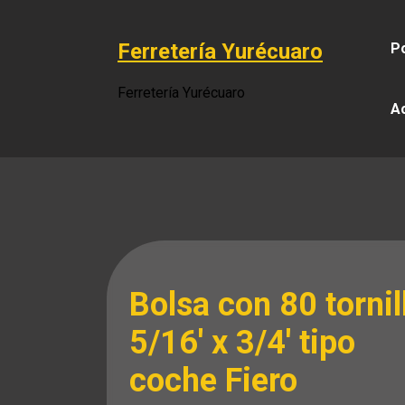
Saltar
al
Ferretería Yurécuaro
Po
contenido
Ferretería Yurécuaro
A
Bolsa con 80 tornil
5/16′ x 3/4′ tipo
coche Fiero