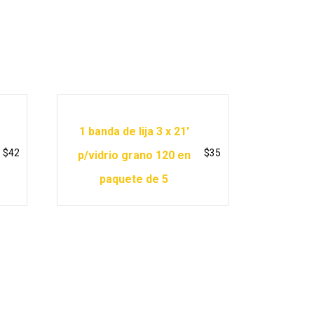
1 banda de lija 3 x 21′
$
42
$
35
p/vidrio grano 120 en
paquete de 5