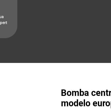
ua
pert
Bomba centr
modelo euro