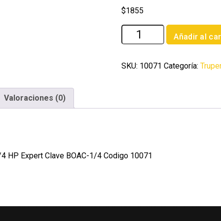
$
1855
Bomba
Añadir al car
centrifuga
para
agua
SKU:
10071
Categoría:
Trupe
modelo
europeo
Valoraciones (0)
1/4
HP
Expert
cantidad
1/4 HP Expert Clave BOAC-1/4 Codigo 10071