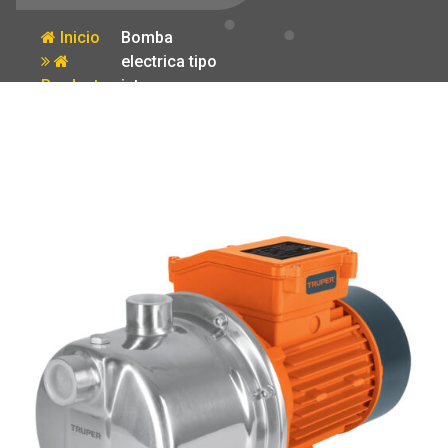
Inicio
Bomba
electrica tipo
Producto
jet para agua
acero
inoxidable 1 HP