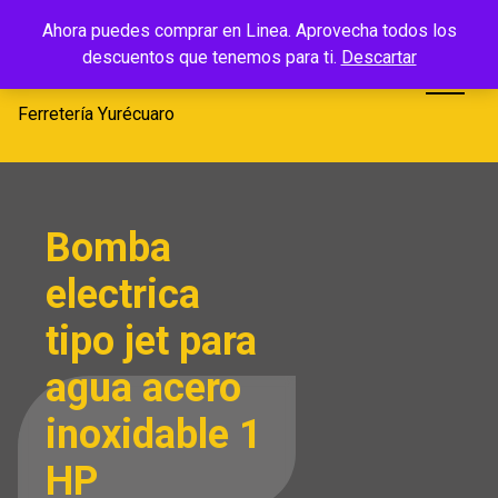
Saltar
Ferretería
Ahora puedes comprar en Linea. Aprovecha todos los
al
descuentos que tenemos para ti.
Descartar
Yurécuaro
contenido
Ferretería Yurécuaro
Bomba
electrica
tipo jet para
agua acero
inoxidable 1
HP