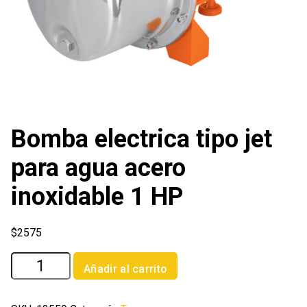
Bomba electrica tipo jet
para agua acero
inoxidable 1 HP
$
2575
Bomba
Añadir al carrito
electrica
tipo