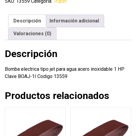
jet
SKU:
13559
Categoría:
Truper
para
agua
Descripción
Información adicional
acero
inoxidable
Valoraciones (0)
1
HP
Descripción
cantidad
Bomba electrica tipo jet para agua acero inoxidable 1 HP
Clave BOAJ-1I Codigo 13559
Productos relacionados