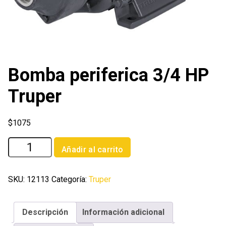
Bomba periferica 3/4 HP
Truper
$
1075
Bomba
Añadir al carrito
periferica
3/4
HP
SKU:
12113
Categoría:
Truper
Truper
cantidad
Descripción
Información adicional