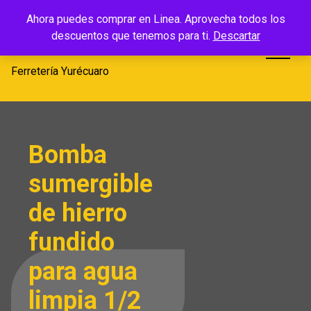
Saltar
Ferretería
Ahora puedes comprar en Linea. Aprovecha todos los
al
descuentos que tenemos para ti.
Descartar
Yurécuaro
contenido
Ferretería Yurécuaro
Bomba
sumergible
de hierro
fundido
para agua
limpia 1/2