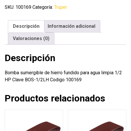
hierro
SKU:
100169
Categoría:
Truper
fundido
para
Descripción
Información adicional
agua
limpia
Valoraciones (0)
1/2
HP
Descripción
cantidad
Bomba sumergible de hierro fundido para agua limpia 1/2
HP Clave BOS-1/2LH Codigo 100169
Productos relacionados