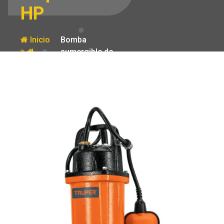
HP
Inicio
Bomba
sumergible de
Producto
hierro fundido
para agua
limpia 1/2 HP