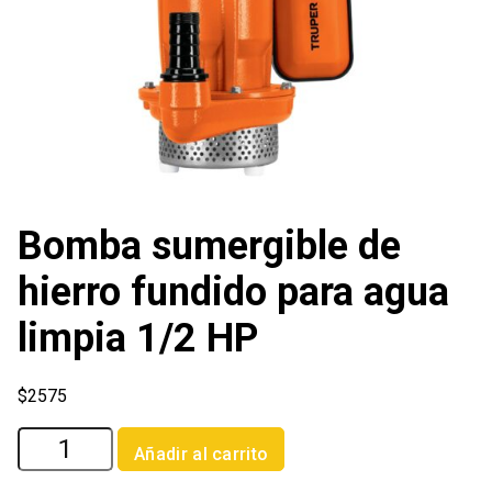
Bomba sumergible de
hierro fundido para agua
limpia 1/2 HP
$
2575
Bomba
Añadir al carrito
sumergible
de