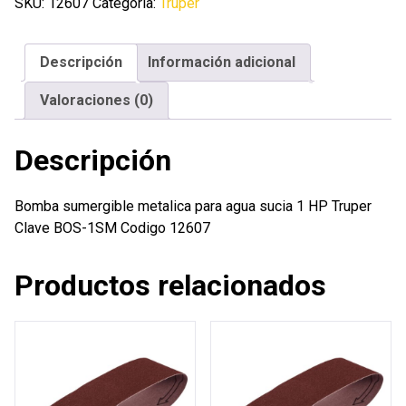
para
SKU:
12607
Categoría:
Truper
agua
sucia
Descripción
Información adicional
1
HP
Valoraciones (0)
Truper
cantidad
Descripción
Bomba sumergible metalica para agua sucia 1 HP Truper
Clave BOS-1SM Codigo 12607
Productos relacionados