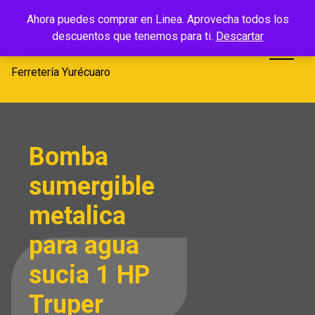
Saltar
Ferretería
Ahora puedes comprar en Linea. Aprovecha todos los
al
descuentos que tenemos para ti.
Descartar
Yurécuaro
contenido
Ferretería Yurécuaro
Bomba
sumergible
metalica
para agua
sucia 1 HP
Truper