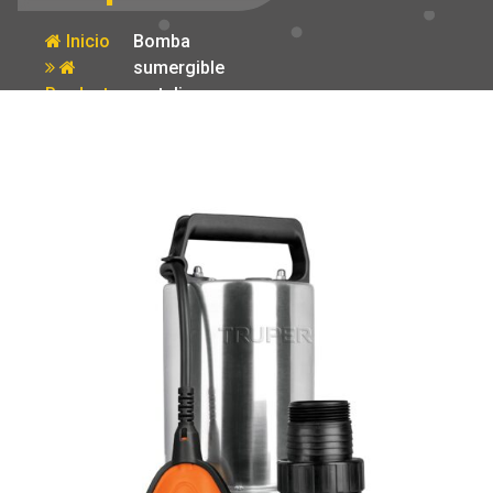
Inicio
Bomba
sumergible
Producto
metalica para
agua sucia 1
HP Truper