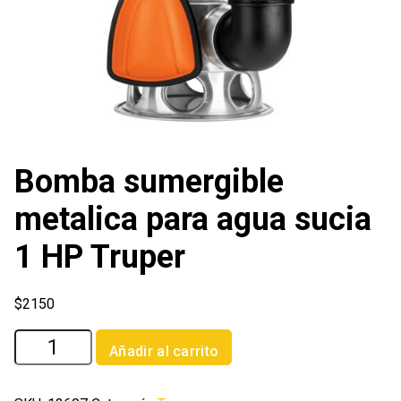
Bomba sumergible
metalica para agua sucia
1 HP Truper
$
2150
Bomba
Añadir al carrito
sumergible
metalica