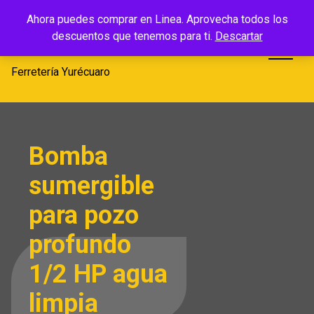
Saltar
Ferretería
Ahora puedes comprar en Linea. Aprovecha todos los
al
descuentos que tenemos para ti.
Descartar
Yurécuaro
contenido
Ferretería Yurécuaro
Bomba
sumergible
para pozo
profundo
1/2 HP agua
limpia