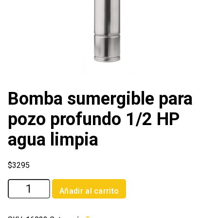
Bomba sumergible para
pozo profundo 1/2 HP
agua limpia
$
3295
Bomba
Añadir al carrito
sumergible
para