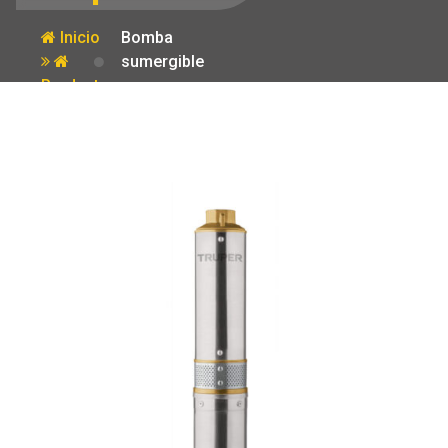
Inicio
Bomba
sumergible
Producto
para pozo
profundo 1/2
HP agua limpia