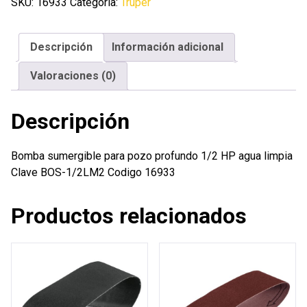
pozo
SKU:
16933
Categoría:
Truper
profundo
1/2
Descripción
Información adicional
HP
agua
Valoraciones (0)
limpia
cantidad
Descripción
Bomba sumergible para pozo profundo 1/2 HP agua limpia
Clave BOS-1/2LM2 Codigo 16933
Productos relacionados