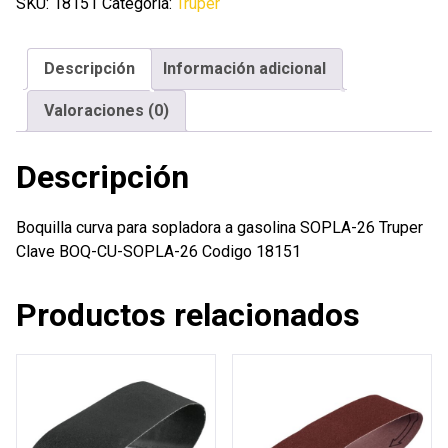
sopladora
SKU:
18151
Categoría:
Truper
a
gasolina
Descripción
Información adicional
SOPLA-
26
Valoraciones (0)
Truper
cantidad
Descripción
Boquilla curva para sopladora a gasolina SOPLA-26 Truper
Clave BOQ-CU-SOPLA-26 Codigo 18151
Productos relacionados