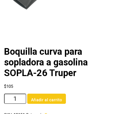
Boquilla curva para
sopladora a gasolina
SOPLA-26 Truper
$
105
Boquilla
Añadir al carrito
curva
para