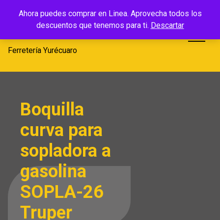
Saltar
Ferretería
Ahora puedes comprar en Linea. Aprovecha todos los
al
descuentos que tenemos para ti.
Descartar
Yurécuaro
contenido
Ferretería Yurécuaro
Boquilla
curva para
sopladora a
gasolina
SOPLA-26
Truper