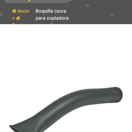
Inicio
Boquilla curva
para sopladora
Producto
a gasolina
SOPLA-26
Truper