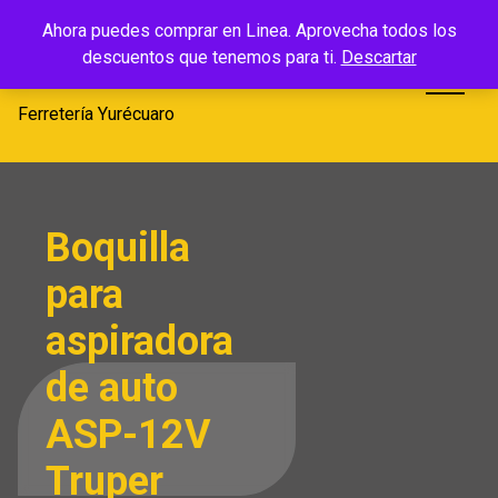
Saltar
Ferretería
Ahora puedes comprar en Linea. Aprovecha todos los
al
descuentos que tenemos para ti.
Descartar
Yurécuaro
contenido
Ferretería Yurécuaro
Boquilla
para
aspiradora
de auto
ASP-12V
Truper