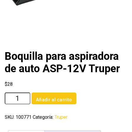
Boquilla para aspiradora
de auto ASP-12V Truper
$
28
Boquilla
Añadir al carrito
para
aspiradora
de
SKU:
100771
Categoría:
Truper
auto
ASP-