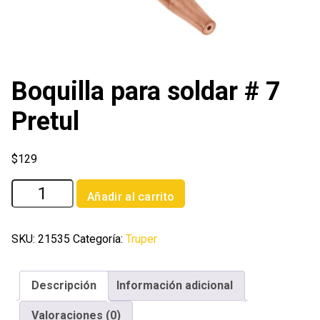
Boquilla para soldar # 7
Pretul
$
129
Boquilla
Añadir al carrito
para
soldar
#
SKU:
21535
Categoría:
Truper
7
Pretul
Descripción
Información adicional
cantidad
Valoraciones (0)