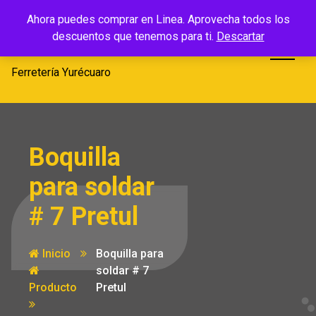
Saltar
Ferretería
Ahora puedes comprar en Linea. Aprovecha todos los
al
descuentos que tenemos para ti.
Descartar
Yurécuaro
contenido
Ferretería Yurécuaro
Boquilla
para soldar
# 7 Pretul
Inicio
Boquilla para
soldar # 7
Producto
Pretul