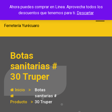
Saltar
Ferretería
Ahora puedes comprar en Linea. Aprovecha todos los
al
descuentos que tenemos para ti.
Descartar
Yurécuaro
contenido
Ferretería Yurécuaro
Botas
sanitarias #
30 Truper
Inicio
Botas
sanitarias #
Producto
30 Truper