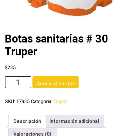
Botas sanitarias # 30
Truper
$
235
Botas
Añadir al carrito
sanitarias
#
30
SKU:
17935
Categoría:
Truper
Truper
cantidad
Descripción
Información adicional
Valoraciones (0)