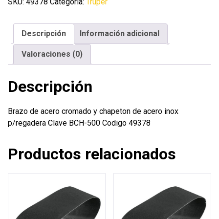
cromado
SKU:
49378
Categoría:
Truper
y
chapeton
Descripción
Información adicional
de
acero
Valoraciones (0)
inox
p/regadera
Descripción
cantidad
Brazo de acero cromado y chapeton de acero inox
p/regadera Clave BCH-500 Codigo 49378
Productos relacionados