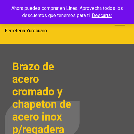
Saltar
Ferretería
Ahora puedes comprar en Linea. Aprovecha todos los
al
descuentos que tenemos para ti.
Descartar
Yurécuaro
contenido
Ferretería Yurécuaro
Brazo de
acero
cromado y
chapeton de
acero inox
p/regadera