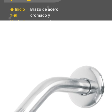
Inicio
Brazo de acero
cromado y
Producto
chapeton de
acero inox
p/regadera