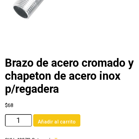
Brazo de acero cromado y
chapeton de acero inox
p/regadera
$
68
Brazo
Añadir al carrito
de
acero