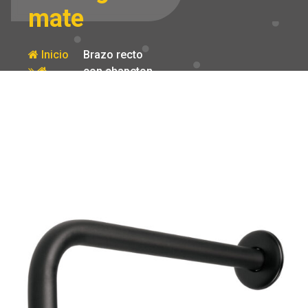
mate
Inicio
Brazo recto
con chapeton
Producto
para regadera
40 cm negro
mate