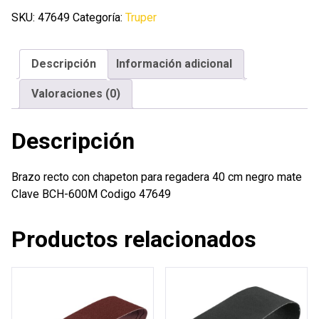
chapeton
SKU:
47649
Categoría:
Truper
para
regadera
Descripción
Información adicional
40
cm
Valoraciones (0)
negro
mate
Descripción
cantidad
Brazo recto con chapeton para regadera 40 cm negro mate
Clave BCH-600M Codigo 47649
Productos relacionados