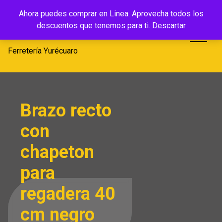
Saltar
Ferretería
Ahora puedes comprar en Linea. Aprovecha todos los
al
descuentos que tenemos para ti.
Descartar
Yurécuaro
contenido
Ferretería Yurécuaro
Brazo recto
con
chapeton
para
regadera 40
cm negro