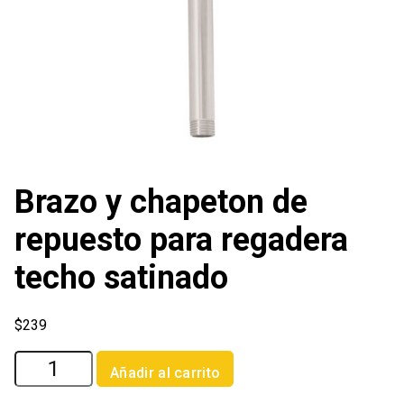
Brazo y chapeton de
repuesto para regadera
techo satinado
$
239
Brazo
Añadir al carrito
y
chapeton