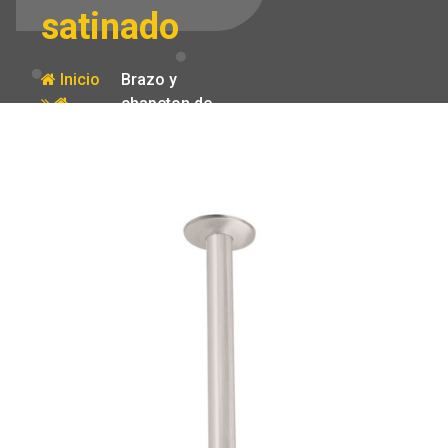
satinado
Inicio
Brazo y
chapeton de
Producto
repuesto para
regadera techo
satinado