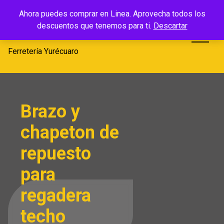
Saltar
Ferretería
Ahora puedes comprar en Linea. Aprovecha todos los
al
descuentos que tenemos para ti.
Descartar
Yurécuaro
contenido
Ferretería Yurécuaro
Brazo y
chapeton de
repuesto
para
regadera
techo