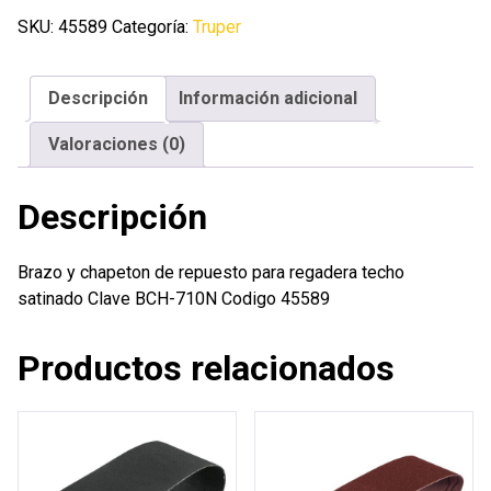
de
SKU:
45589
Categoría:
Truper
repuesto
para
Descripción
Información adicional
regadera
techo
Valoraciones (0)
satinado
cantidad
Descripción
Brazo y chapeton de repuesto para regadera techo
satinado Clave BCH-710N Codigo 45589
Productos relacionados