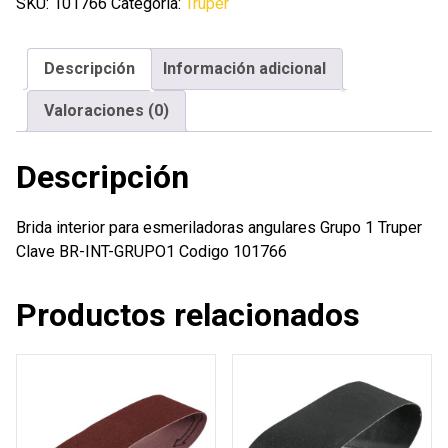
esmeriladoras
SKU:
101766
Categoría:
Truper
angulares
Grupo
Descripción
Información adicional
1
Truper
Valoraciones (0)
cantidad
Descripción
Brida interior para esmeriladoras angulares Grupo 1 Truper
Clave BR-INT-GRUPO1 Codigo 101766
Productos relacionados