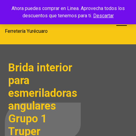
Saltar
Ferretería
Ahora puedes comprar en Linea. Aprovecha todos los
al
descuentos que tenemos para ti.
Descartar
Yurécuaro
contenido
Ferretería Yurécuaro
Brida interior
para
esmeriladoras
angulares
Grupo 1
Truper