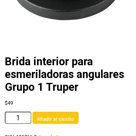
Brida interior para
esmeriladoras angulares
Grupo 1 Truper
$
49
Brida
Añadir al carrito
interior
para