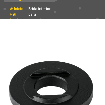
Inicio
Brida interior
para
Producto
esmeriladoras
angulares
Grupo 1 Truper