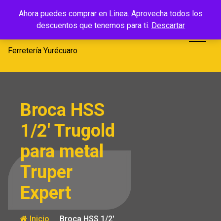
Saltar
Ferretería
Ahora puedes comprar en Linea. Aprovecha todos los
al
descuentos que tenemos para ti.
Descartar
Yurécuaro
contenido
Ferretería Yurécuaro
Broca HSS
1/2′ Trugold
para metal
Truper
Expert
Inicio
Broca HSS 1/2′