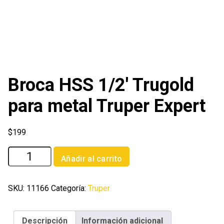
Broca HSS 1/2′ Trugold
para metal Truper Expert
$
199
Broca
Añadir al carrito
HSS
1/2'
Trugold
SKU:
11166
Categoría:
Truper
para
metal
Descripción
Información adicional
Truper