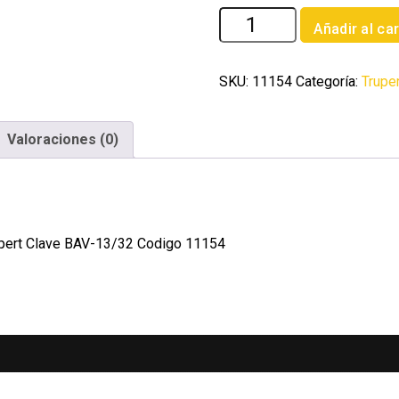
Broca
Añadir al car
HSS
13/32'
Trugold
SKU:
11154
Categoría:
Trupe
para
metal
Valoraciones (0)
Truper
Expert
cantidad
xpert Clave BAV-13/32 Codigo 11154