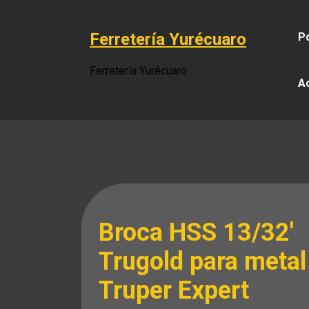
Saltar
al
Ferretería Yurécuaro
Po
contenido
Ferretería Yurécuaro
A
Broca HSS 13/32′
Trugold para metal
Truper Expert