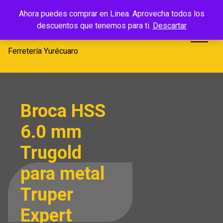
Saltar
Ferretería
Ahora puedes comprar en Linea. Aprovecha todos los
al
descuentos que tenemos para ti.
Descartar
Yurécuaro
contenido
Ferretería Yurécuaro
Broca HSS
6.0 mm
Trugold
para metal
Truper
Expert