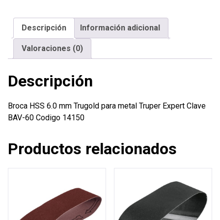
Trugold
para
Descripción
Información adicional
metal
Truper
Valoraciones (0)
Expert
cantidad
Descripción
Broca HSS 6.0 mm Trugold para metal Truper Expert Clave
BAV-60 Codigo 14150
Productos relacionados