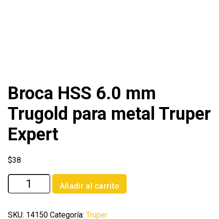
Broca HSS 6.0 mm
Trugold para metal Truper
Expert
$
38
Broca
Añadir al carrito
HSS
6.0
mm
SKU:
14150
Categoría:
Truper